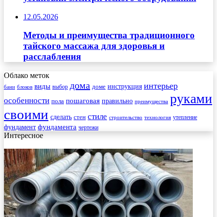
12.05.2026
Методы и преимущества традиционного
тайского массажа для здоровья и
расслабления
Облако меток
дома
интерьер
виды
инструкция
выбор
доме
бани
блоков
руками
особенности
пошаговая
правильно
пола
преимущества
своими
стиле
сделать
стен
утепление
строительство
технология
фундамента
фундамент
чертежи
Интересное