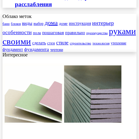
расслабления
Облако меток
дома
интерьер
виды
инструкция
выбор
доме
бани
блоков
руками
особенности
пошаговая
правильно
пола
преимущества
своими
стиле
сделать
стен
утепление
строительство
технология
фундамента
фундамент
чертежи
Интересное