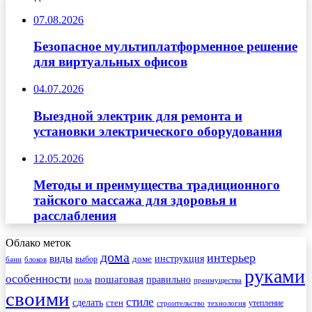
07.08.2026
Безопасное мультиплатформенное решение
для виртуальных офисов
04.07.2026
Выездной электрик для ремонта и
установки электрического оборудования
12.05.2026
Методы и преимущества традиционного
тайского массажа для здоровья и
расслабления
Облако меток
дома
интерьер
виды
инструкция
выбор
доме
бани
блоков
руками
особенности
пошаговая
правильно
пола
преимущества
своими
стиле
сделать
стен
утепление
строительство
технология