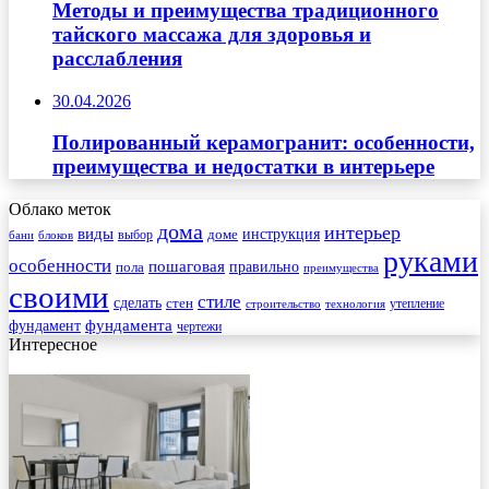
Методы и преимущества традиционного
тайского массажа для здоровья и
расслабления
30.04.2026
Полированный керамогранит: особенности,
преимущества и недостатки в интерьере
Облако меток
дома
интерьер
виды
инструкция
выбор
доме
бани
блоков
руками
особенности
пошаговая
правильно
пола
преимущества
своими
стиле
сделать
стен
утепление
строительство
технология
фундамента
фундамент
чертежи
Интересное