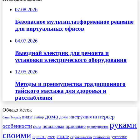
07.08.2026
Безопасное мультиплатформенное решение
для виртуальных офисов
04.07.2026
Выездной электрик для ремонта и
установки электрического оборудования
12.05.2026
Методы и преимущества традиционного
тайского массажа для здоровья и
расслабления
Облако меток
дома
интерьер
виды
инструкция
выбор
доме
бани
блоков
руками
особенности
пошаговая
правильно
пола
преимущества
своими
стиле
сделать
стен
утепление
строительство
технология