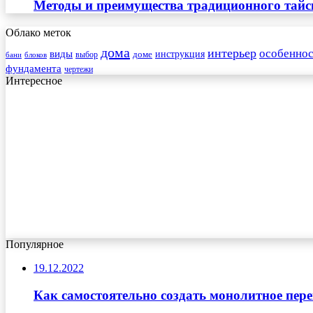
Методы и преимущества традиционного тайск
Облако меток
дома
интерьер
особеннос
виды
инструкция
выбор
доме
бани
блоков
фундамента
чертежи
Интересное
Популярное
19.12.2022
Как самостоятельно создать монолитное пер