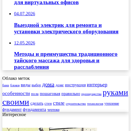
для виртуальных офисов
04.07.2026
Выездной электрик для ремонта и
установки электрического оборудования
12.05.2026
Методы и преимущества традиционного
тайского массажа для здоровья и
расслабления
Облако меток
дома
интерьер
виды
инструкция
выбор
доме
бани
блоков
руками
особенности
пошаговая
правильно
пола
преимущества
своими
стиле
сделать
стен
утепление
строительство
технология
фундамента
фундамент
чертежи
Интересное