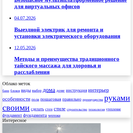
для виртуальных офисов
04.07.2026
Выездной электрик для ремонта и
установки электрического оборудования
12.05.2026
Методы и преимущества традиционного
тайского массажа для здоровья и
расслабления
Облако меток
дома
интерьер
виды
инструкция
выбор
доме
бани
блоков
руками
особенности
пошаговая
правильно
пола
преимущества
своими
стиле
сделать
стен
утепление
строительство
технология
фундамента
фундамент
чертежи
Интересное