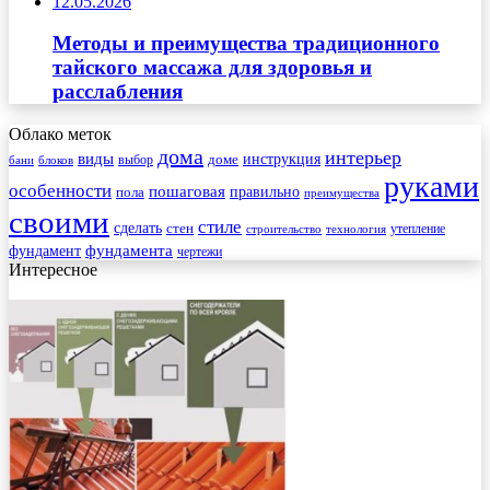
12.05.2026
Методы и преимущества традиционного
тайского массажа для здоровья и
расслабления
Облако меток
дома
интерьер
виды
инструкция
выбор
доме
бани
блоков
руками
особенности
пошаговая
правильно
пола
преимущества
своими
стиле
сделать
стен
утепление
строительство
технология
фундамента
фундамент
чертежи
Интересное