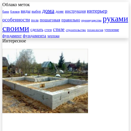
Облако меток
дома
интерьер
виды
инструкция
выбор
доме
бани
блоков
руками
особенности
пошаговая
правильно
пола
преимущества
своими
стиле
сделать
стен
утепление
строительство
технология
фундамента
фундамент
чертежи
Интересное