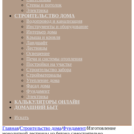
Стены и потолок
Электрика
СТРОИТЕЛЬСТВО ДОМА
Водопровод и канализация
Инструменты и оборудование
Интерьер дома
Крыша и кровля
Ландшафт
Лестницы
Освещение
Печи и системы отопления
Постройки на участке
Строительство забора
Стройматериалы
Утепление дома
Фасад дома
Фундамент
Электрика
КАЛЬКУЛЯТОРЫ ОНЛАЙН
ДОМАШНИЙ БЫТ
Искать
Главная
/
Строительство дома
/
Фундамент
/
Изготовление
монолитной лестницы из бетона самостоятельно