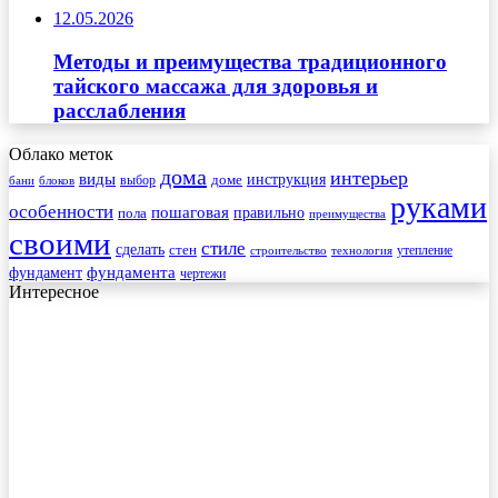
12.05.2026
Методы и преимущества традиционного
тайского массажа для здоровья и
расслабления
Облако меток
дома
интерьер
виды
инструкция
выбор
доме
бани
блоков
руками
особенности
пошаговая
правильно
пола
преимущества
своими
стиле
сделать
стен
утепление
строительство
технология
фундамента
фундамент
чертежи
Интересное