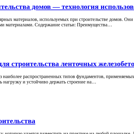
ительства домов — технология использо
ярных материалов, используемых при строительстве домов. Они
ми материалами. Содержание статьи: Преимущества…
для строительства ленточных железобе
 наиболее распространенных типов фундаментов, применяемых 
ь нагрузку и устойчиво держать строение на…
оительства
у, которую удается разместить на практике на любой площадке. 