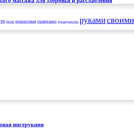
ого массажа для здоровья и расслабления
своим
руками
ти
пошаговая
правильно
пола
преимущества
овая инструкция