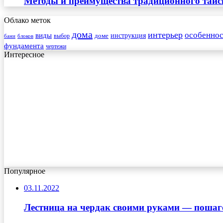
Методы и преимущества традиционного тайск
Облако меток
дома
интерьер
особеннос
виды
инструкция
выбор
доме
бани
блоков
фундамента
чертежи
Интересное
Популярное
03.11.2022
Лестница на чердак своими руками — пошаг