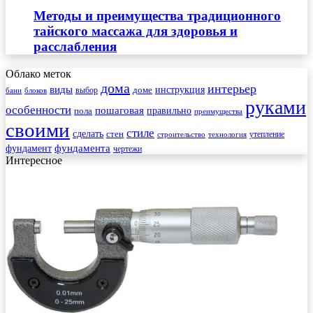
Методы и преимущества традиционного
тайского массажа для здоровья и
расслабления
Облако меток
дома
интерьер
виды
инструкция
выбор
доме
бани
блоков
руками
особенности
пошаговая
правильно
пола
преимущества
своими
стиле
сделать
стен
утепление
строительство
технология
фундамента
фундамент
чертежи
Интересное