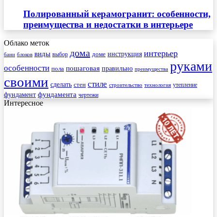
Полированный керамогранит: особенности,
преимущества и недостатки в интерьере
Облако меток
дома
интерьер
виды
инструкция
выбор
доме
бани
блоков
руками
особенности
пошаговая
правильно
пола
преимущества
своими
стиле
сделать
стен
утепление
строительство
технология
фундамента
фундамент
чертежи
Интересное