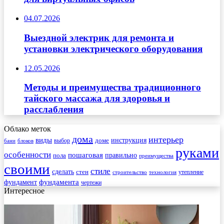
04.07.2026
Выездной электрик для ремонта и
установки электрического оборудования
12.05.2026
Методы и преимущества традиционного
тайского массажа для здоровья и
расслабления
Облако меток
дома
интерьер
виды
инструкция
выбор
доме
бани
блоков
руками
особенности
пошаговая
правильно
пола
преимущества
своими
стиле
сделать
стен
утепление
строительство
технология
фундамента
фундамент
чертежи
Интересное