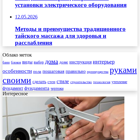
установки электрического оборудования
12.05.2026
Методы и преимущества традиционного
тайского массажа для здоровья и
расслабления
Облако меток
дома
интерьер
виды
инструкция
выбор
доме
бани
блоков
руками
особенности
пошаговая
правильно
пола
преимущества
своими
стиле
сделать
стен
утепление
строительство
технология
фундамента
фундамент
чертежи
Интересное