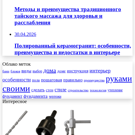
Методы и преимущества традиционного
тайского массажа для здоровья и
расслабления
30.04.2026
Полированный керамогранит: особенности,
преимущества и недостатки в интерьере
Облако меток
дома
интерьер
виды
инструкция
выбор
доме
бани
блоков
руками
особенности
пошаговая
правильно
пола
преимущества
своими
стиле
сделать
стен
утепление
строительство
технология
фундамента
фундамент
чертежи
Интересное