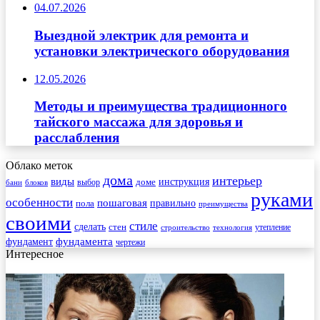
04.07.2026
Выездной электрик для ремонта и
установки электрического оборудования
12.05.2026
Методы и преимущества традиционного
тайского массажа для здоровья и
расслабления
Облако меток
дома
интерьер
виды
инструкция
выбор
доме
бани
блоков
руками
особенности
пошаговая
правильно
пола
преимущества
своими
стиле
сделать
стен
утепление
строительство
технология
фундамента
фундамент
чертежи
Интересное