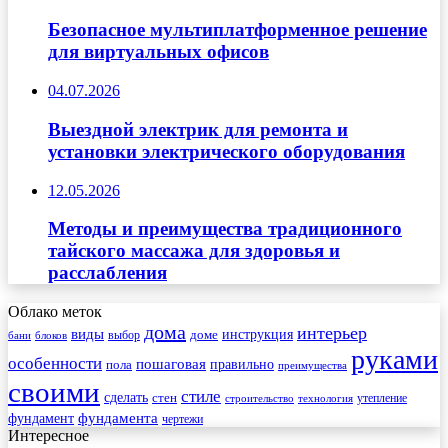
Безопасное мультиплатформенное решение
для виртуальных офисов
04.07.2026
Выездной электрик для ремонта и
установки электрического оборудования
12.05.2026
Методы и преимущества традиционного
тайского массажа для здоровья и
расслабления
Облако меток
дома
интерьер
виды
инструкция
выбор
доме
бани
блоков
руками
особенности
пошаговая
правильно
пола
преимущества
своими
стиле
сделать
стен
утепление
строительство
технология
фундамента
фундамент
чертежи
Интересное