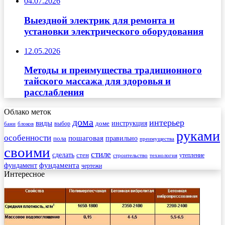
04.07.2026
Выездной электрик для ремонта и
установки электрического оборудования
12.05.2026
Методы и преимущества традиционного
тайского массажа для здоровья и
расслабления
Облако меток
дома
интерьер
виды
инструкция
выбор
доме
бани
блоков
руками
особенности
пошаговая
правильно
пола
преимущества
своими
стиле
сделать
стен
утепление
строительство
технология
фундамента
фундамент
чертежи
Интересное