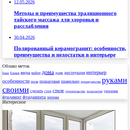
12.05.2026
Методы и преимущества традиционного
тайского массажа для здоровья и
расслабления
30.04.2026
Полированный керамогранит: особенности,
преимущества и недостатки в интерьере
Облако меток
дома
интерьер
виды
инструкция
выбор
доме
бани
блоков
руками
особенности
пошаговая
правильно
пола
преимущества
своими
стиле
сделать
стен
утепление
строительство
технология
фундамента
фундамент
чертежи
Интересное