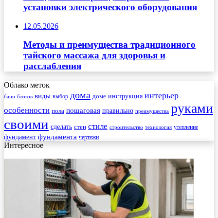
установки электрического оборудования
12.05.2026
Методы и преимущества традиционного
тайского массажа для здоровья и
расслабления
Облако меток
дома
интерьер
виды
инструкция
выбор
доме
бани
блоков
руками
особенности
пошаговая
правильно
пола
преимущества
своими
стиле
сделать
стен
утепление
строительство
технология
фундамента
фундамент
чертежи
Интересное