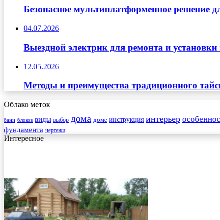
Безопасное мультиплатформенное решение д
04.07.2026
Выездной электрик для ремонта и установки
12.05.2026
Методы и преимущества традиционного тайск
Облако меток
дома
интерьер
особеннос
виды
инструкция
выбор
доме
бани
блоков
фундамента
чертежи
Интересное