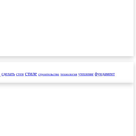
и
стиле
сделать
стен
фундамент
утепление
строительство
технология