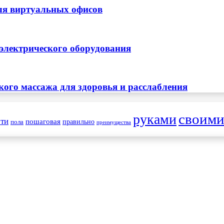
ля виртуальных офисов
 электрического оборудования
ого массажа для здоровья и расслабления
своим
руками
ти
пошаговая
правильно
пола
преимущества